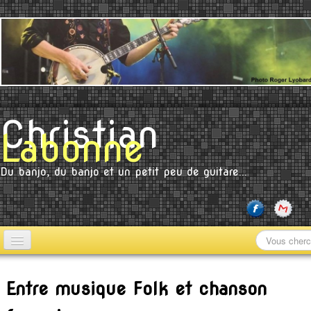
Christian
Labonne
Du banjo, du banjo et un petit peu de guitare...
Accueil
Entre musique Folk et chanson
CD en solo