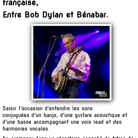
française,
Concerts
Entre Bob Dylan et Bénabar.
Chansons
Vidéos
Cours & stages
Photos
▼
Archives
Contact
Saisir l'occasion d'entendre les sons
conjuguées d'un banjo, d'une guitare acoustique et
d'une basse accompagnant une voix lead et des
harmonies vocales.